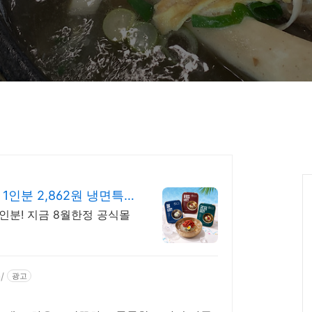
인분 2,862원 냉면특
인분! 지금 8월한정 공식몰
/
광고