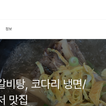
정보
갈비탕, 코다리 냉면/
처 맛집