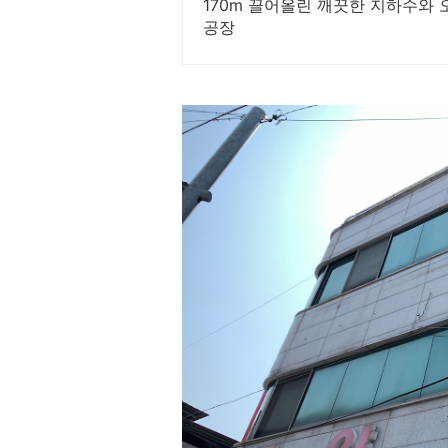
170m 끌어올린 깨끗한 지하수와
공장