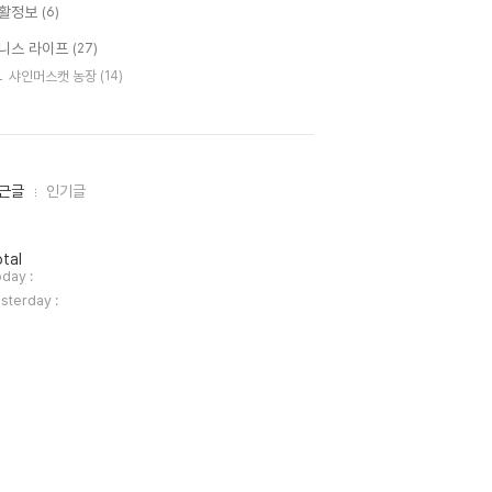
활정보
(6)
니스 라이프
(27)
샤인머스캣 농장
(14)
근글
인기글
tal
day :
sterday :