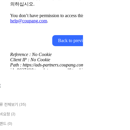
류 전체보기
(35)
비요정
(2)
랜드
(0)