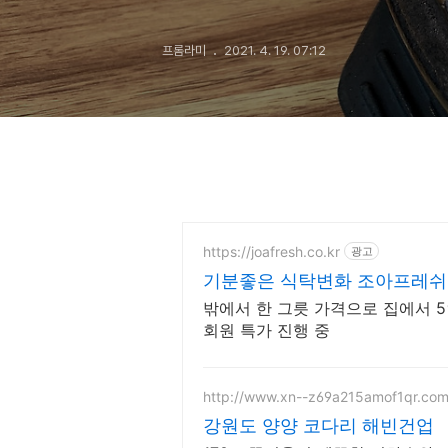
프롬라미
2021. 4. 19. 07:12
https://joafresh.co.kr
광고
기분좋은 식탁변화 조아프레쉬 1
가
밖에서 한 그릇 가격으로 집에서 5
회원 특가 진행 중
http://www.xn--z69a215amof1qr.com
강원도 양양 코다리 해빈건업