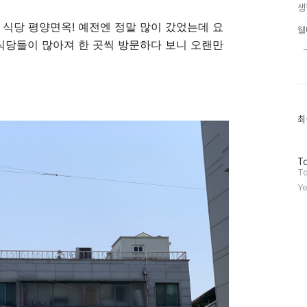
생
 식당 평양면옥! 예전엔 정말 많이 갔었는데 요
웰
 식당들이 많아져 한 곳씩 방문하다 보니 오랜만
최
최
근
글
과
방
인
To
문
기
To
자
글
Ye
수