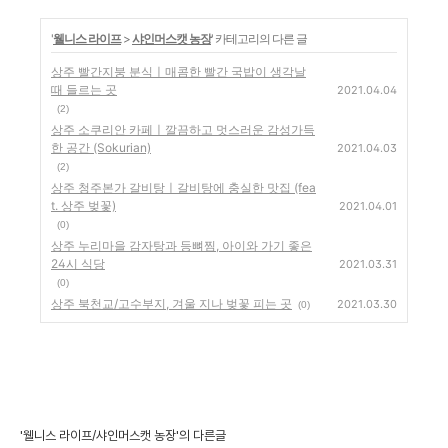
'
웰니스 라이프
>
샤인머스캣 농장
' 카테고리의 다른 글
상주 빨간지붕 분식ㅣ매콤한 빨간 국밥이 생각날
때 들르는 곳
2021.04.04
(2)
상주 소쿠리안 카페ㅣ깔끔하고 멋스러운 감성가득
한 공간 (Sokurian)
2021.04.03
(2)
상주 청주본가 갈비탕ㅣ갈비탕에 충실한 맛집 (fea
t. 상주 벚꽃)
2021.04.01
(0)
상주 누리마을 감자탕과 등뼈찜, 아이와 가기 좋은
24시 식당
2021.03.31
(0)
상주 북천교/고수부지, 겨울 지나 벚꽃 피는 곳
2021.03.30
(0)
'웰니스 라이프/샤인머스캣 농장'의 다른글