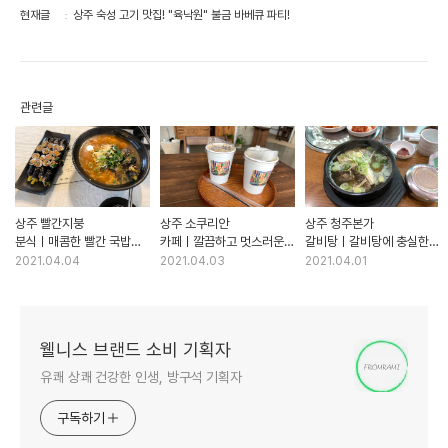
현재글
상주 숙성 고기 맛집! "육낙원" 불금 바베큐 파티!
관련글
상주 빨간지붕
상주 소쿠리안
상주 청주본가
분식ㅣ매콤한 빨간 국밥이
카페ㅣ깔끔하고 멋스러운
갈비탕ㅣ갈비탕에 충실한
생각날때 들르는 곳
감성가득한 공간
맛집 (feat. 상주 벚꽃)
2021.04.04
2021.04.03
2021.04.01
(Sokurian)
웰니스 브랜드 소비 기획자
유쾌 상쾌 건강한 인생, 방구석 기획자
구독하기