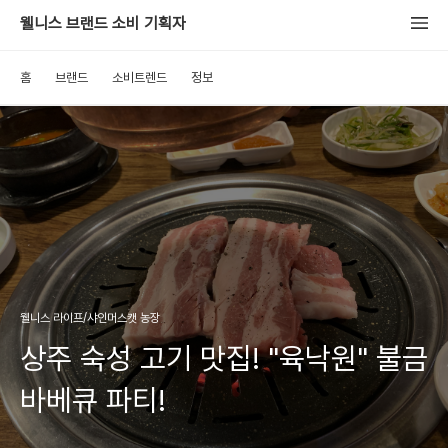
웰니스 브랜드 소비 기획자
홈
브랜드
소비트렌드
정보
웰니스 라이프/샤인머스캣 농장
상주 숙성 고기 맛집! "육낙원" 불금
바베큐 파티!