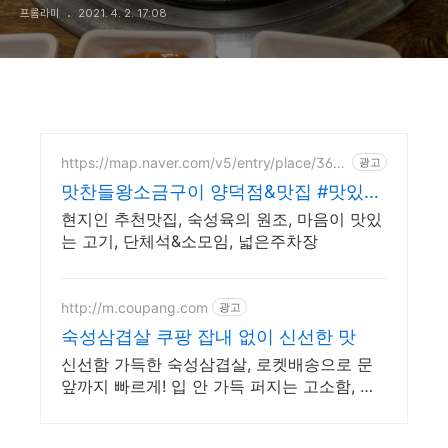
프롬라미
2021. 4. 2. 17:08
https://map.naver.com/v5/entry/place/3621
광고
8440
맛찬들왕소금구이 양덕점&맛집 #맛있는
고기집
현지인 추천맛집, 숙성육의 원조, 마음이 맛있
는 고기, 단체석&소모임, 넓은주차장
http://m.coupang.com
광고
숙성삼겹살 쿠팡 잡내 없이 신선한 맛
신선함 가득한 숙성삼겹살, 로켓배송으로 문
앞까지 빠르게! 입 안 가득 퍼지는 고소함, 돼
지고기 쿠팡에서 맛보세요.