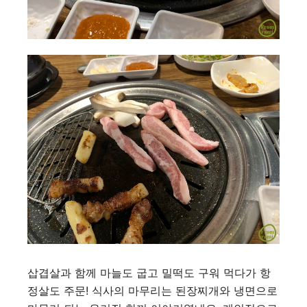
삽겹살과 함께 마늘도 굽고 밀떡도 구워 먹다가 항
정살도 주문! 식사의 마무리는 된장찌개와 냉면으로