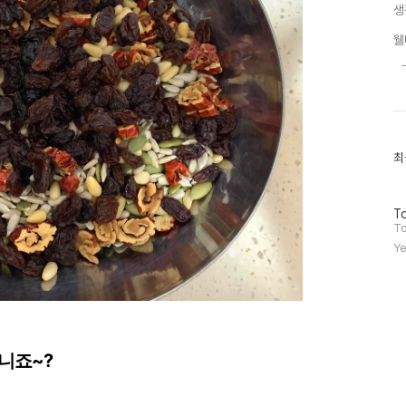
생
웰
최
최
근
글
과
방
인
To
문
기
To
자
글
Ye
수
니죠~?