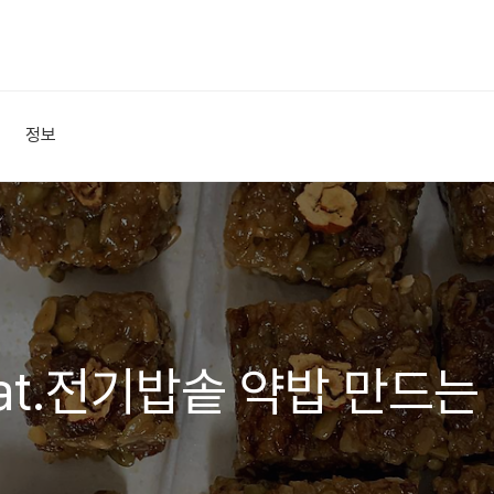
정보
at.전기밥솥 약밥 만드는