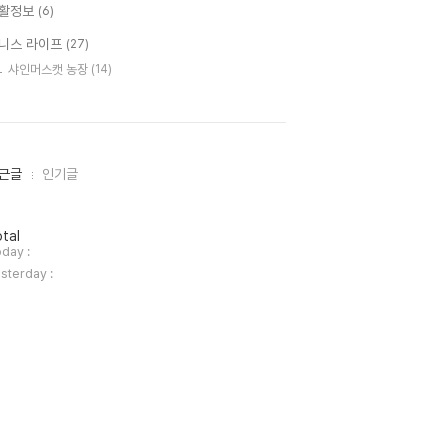
활정보
(6)
니스 라이프
(27)
샤인머스캣 농장
(14)
근글
인기글
tal
day :
sterday :