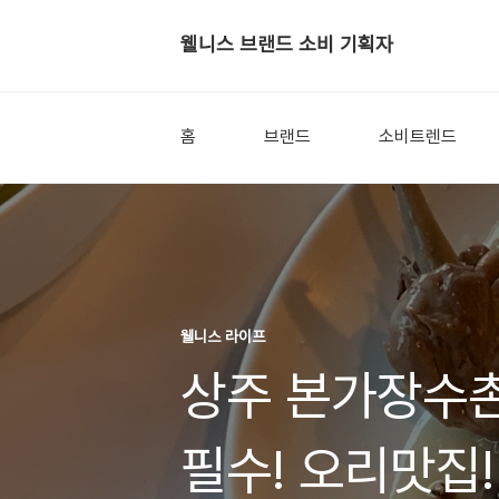
웰니스 브랜드 소비 기획자
홈
브랜드
소비트렌드
웰니스 라이프
상주 본가장수촌
필수! 오리맛집!