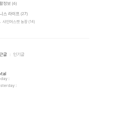
활정보
(6)
니스 라이프
(27)
샤인머스캣 농장
(14)
근글
인기글
tal
day :
sterday :