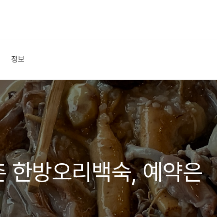
정보
 한방오리백숙, 예약은