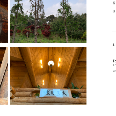
생
웰
최
최
근
글
과
방
인
To
문
기
To
자
글
Ye
수