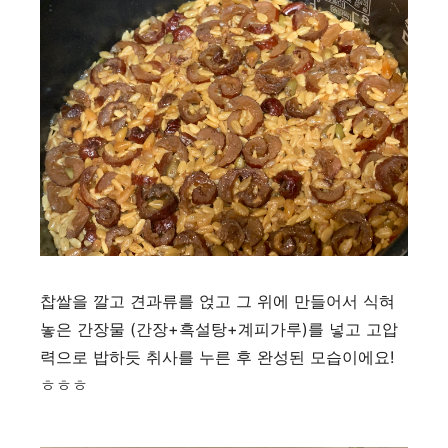
찹쌀을 깔고 견과류를 얹고 그 위에 만들어서 식혀
놓은 간장물 (간장+흑설탕+계피가루)를 넣고 고압
력으로 밥하듯 취사를 누른 후 완성된 모습이에요!
ㅎㅎㅎ