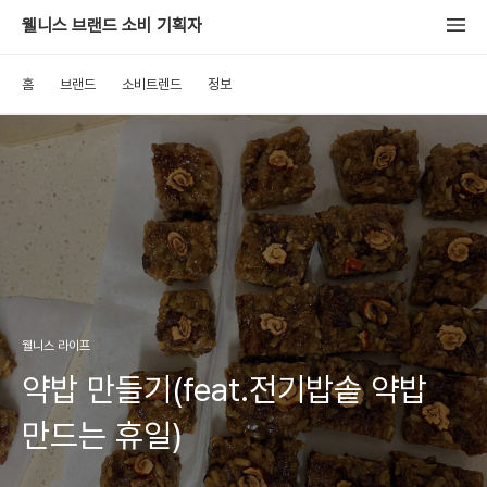
웰니스 브랜드 소비 기획자
홈
브랜드
소비트렌드
정보
웰니스 라이프
약밥 만들기(feat.전기밥솥 약밥
만드는 휴일)