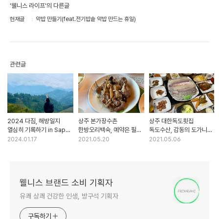
'웰니스 라이프'의 다른글
현재글
약밥 만들기(feat.전기밥솥 약밥 만드는 휴일)
관련글
2024 다짐, 해방일지
상주 본가장수촌
상주 대한독도횟집
열심히 기록하기 in Sapa
한방오리백숙, 예약은 필수!
독도수산, 감동의 도가니
Vietnam
오리맛집!
대만족
2024.01.17
2021.05.20
2021.05.06
웰니스 브랜드 소비 기획자
유쾌 상쾌 건강한 인생, 방구석 기획자
구독하기