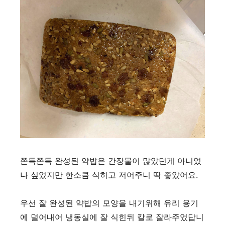
쫀득쫀득 완성된 약밥은 간장물이 많았던게 아니었
나 싶었지만 한소큼 식히고 저어주니 딱 좋았어요.
우선 잘 완성된 약밥의 모양을 내기위해 유리 용기
에 덜어내어 냉동실에 잘 식힌뒤 칼로 잘라주었답니