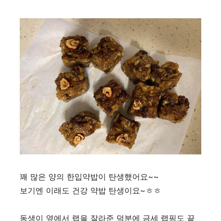
꽤 많은 양의 한입약밥이 탄생했어요~~
보기엔 이래도 건강 약밥 탄생이요~ㅎㅎ
동생이 옆에서 랩을 잘라준 덕분에 금세 랩핑도 끝