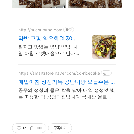
http://m.coupang.com
광고
약밥 쿠팡 와우회원 30일
반품
찰지고 맛있는 영양 약밥! 내
일 아침 로켓배송으로 만나
요. 국산 찹쌀, 견과류 듬뿍!
바쁜 일상, 건강한 한 끼를 챙
겨보세요.
https://smartstore.naver.com/cc-ricecake
광고
매일아침 정성가득 공담떡방 오늘주문 내
일도착
공주의 정성과 좋은 쌀을 담아 매일 정성껏 빚
는 따뜻한 떡 공담떡집입니다 국내산 쌀로 만
든 포근한 떡을 맛보실수 있습니다.
16
구독하기