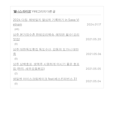
'
웰니스 라이프
' 카테고리의 다른 글
2024 다짐, 해방일지 열심히 기록하기 in Sapa Vi
etnam
2024.01.17
(46)
상주 본가장수촌 한방오리백숙, 예약은 필수! 오리
맛집!
2021.05.20
(0)
상주 대한독도횟집 독도수산, 감동의 도가니 대만
족
2021.05.06
(0)
상주 삼백호프, 생맥주 시원하게 마시기 좋은 호프
집 (한치, 새우모둠튀김)
2021.05.05
(2)
생일엔 아이스크림케이크 feat.베스킨라빈스 31
2021.05.04
(0)