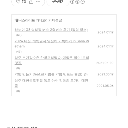
73
구독하기
'
웰니스 라이프
' 카테고리의 다른 글
하노이 G8 슬리핑 버스 2층버스 후기 (픽업 장소)
2024.01.19
(69)
2024 다짐, 해방일지 열심히 기록하기 in Sapa Vi
etnam
2024.01.17
(46)
상주 본가장수촌 한방오리백숙, 예약은 필수! 오리
맛집!
2021.05.20
(0)
약밥 만들기(feat.전기밥솥 약밥 만드는 휴일)
2021.05.19
(0)
상주 대한독도횟집 독도수산, 감동의 도가니 대만
족
2021.05.06
(0)