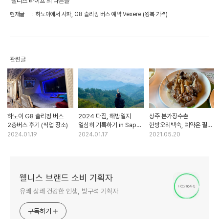
'웰니스 라이프'의 다른글
현재글
하노이에서 사파, G8 슬리핑 버스 예약 Vexere (왕복 가격)
관련글
하노이 G8 슬리핑 버스
2024 다짐, 해방일지
상주 본가장수촌
2층버스 후기 (픽업 장소)
열심히 기록하기 in Sapa
한방오리백숙, 예약은 필수!
Vietnam
오리맛집!
2024.01.19
2024.01.17
2021.05.20
웰니스 브랜드 소비 기획자
유쾌 상쾌 건강한 인생, 방구석 기획자
구독하기