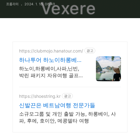
프롬라미
2024. 1. 18. 08:49
https://clubmojo.hanatour.com/
광고
하나투어 하노이하롱베이
모든것 하나투어 공식예
하노이,하롱베이,사파,닌빈,
약 인증센터
박린 패키지 자유여행 골프
신속한 상담 및 다양한 혜택
https://shoestring.kr
광고
신발끈은 베트남여행 전문가들
소규모그룹 및 개인 출발 가능, 하롱베이, 사
파, 후에, 호이안, 메콩델타 여행